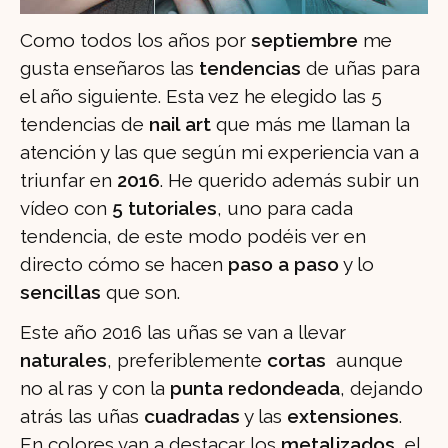
Como todos los años por
septiembre
me
gusta enseñaros las
tendencias
de uñas para
el año siguiente. Esta vez he elegido las 5
tendencias de
nail art
que más me llaman la
atención y las que según mi experiencia van a
triunfar en
2016
. He querido además subir un
vídeo con
5 tutoriales
, uno para cada
tendencia, de este modo podéis ver en
directo cómo se hacen
paso a paso
y lo
sencillas
que son.
Este año 2016 las uñas se van a llevar
naturales
, preferiblemente
cortas
aunque
no al ras y con la
punta redondeada
, dejando
atrás las uñas
cuadradas
y las
extensiones
.
En colores van a destacar los
metalizados
, el