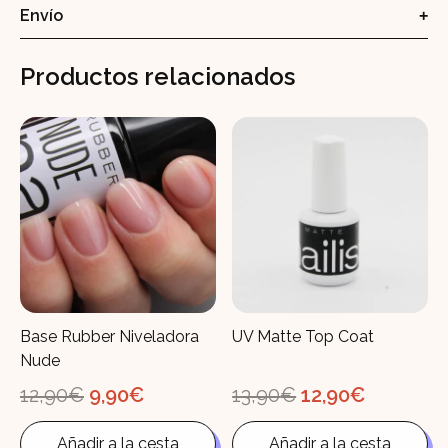
Envío
Productos relacionados
Base Rubber Niveladora
UV Matte Top Coat
Nude
El
El
El
El
12,90
€
9,90
€
13,90
€
12,90
€
precio
precio
precio
precio
original
actual
original
actual
Añadir a la cesta
Añadir a la cesta