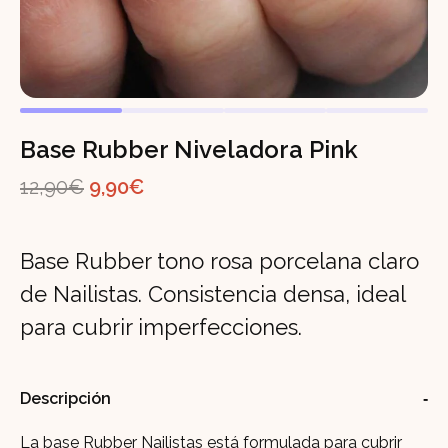
Base Rubber Niveladora Pink
El
El
12,90
€
9,90
€
precio
precio
original
actual
Base Rubber tono rosa porcelana claro
era:
es:
de Nailistas. Consistencia densa, ideal
12,90€.
9,90€.
para cubrir imperfecciones.
Descripción
La base Rubber Nailistas está formulada para cubrir