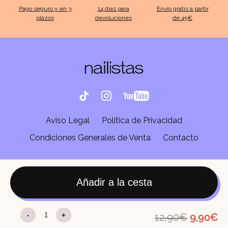
Pago seguro y en 3
14 días para
Envío gratis a partir
plazos
devoluciones
de 45€
Aviso Legal
Política de Privacidad
Condiciones Generales de Venta
Contacto
Añadir a la cesta
Base
El
El
-
+
12,90
€
9,90
€
Rubber