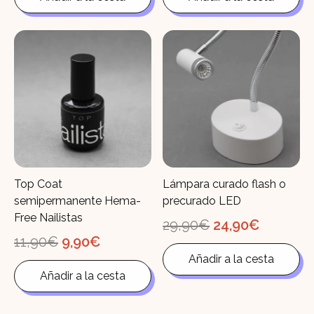
era:
es:
era:
es:
12,90€.
9,90€.
13,90€.
12,90€.
Top Coat
Lámpara curado flash o
semipermanente Hema-
precurado LED
Free Nailistas
El
El
29,90
€
24,90
€
precio
precio
El
El
11,90
€
9,90
€
original
actual
precio
precio
Añadir a la cesta
era:
es:
original
actual
29,90€.
24,90€.
Añadir a la cesta
era:
es:
11,90€.
9,90€.