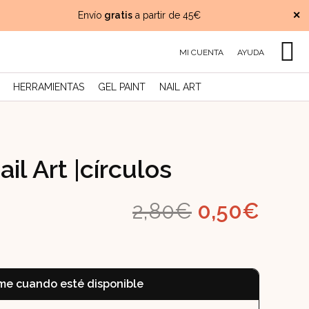
Envío
gratis
a partir de 45€
Pago
✕
MI CUENTA
AYUDA
HERRAMIENTAS
GEL PAINT
NAIL ART
il Art |círculos
El
El
2,80
€
0,50
€
precio
prec
original
actu
me cuando esté disponible
era:
es: