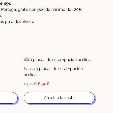
 de 45€
2,80€.
0,50
y Portugal gratis con pedido mínimo de 120€
os
ías para devolverlo
Pack 10 placas de estampación
acrílicas
El
El
19,00
€
8,90
€
precio
precio
original
actual
era:
es:
19,00€.
Añadir a la cesta
8,90€.