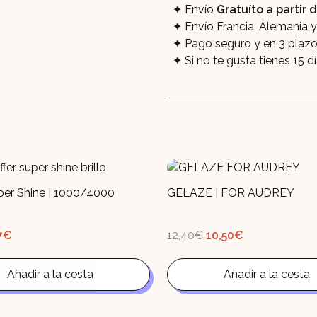
Envío
Gratuíto a partir
Envío Francia, Alemania 
Pago seguro y en 3 plaz
Si no te gusta tienes 15 d
per Shine | 1000/4000
GELAZE | FOR AUDREY
El
El
El
7
€
12,40
€
10,50
€
cio
precio
precio
precio
ginal
actual
original
actual
:
es:
era:
es:
0€.
Añadir a la cesta
1,17€.
12,40€.
Añadir a la cesta
10,50€.