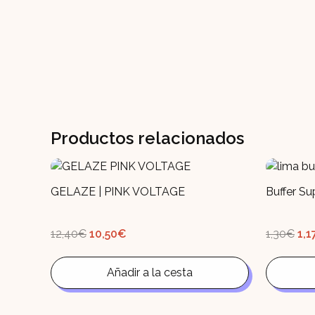
Productos relacionados
GELAZE | PINK VOLTAGE
Buffer Su
El
El
El
12,40
€
10,50
€
1,30
€
1,1
precio
precio
pre
original
actual
ori
era:
es:
era
12,40€.
Añadir a la cesta
10,50€.
1,3