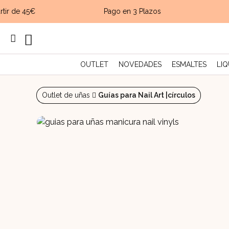
tir de 45€
Pago en 3 Plazos
OUTLET
NOVEDADES
ESMALTES
LIQ
Outlet de uñas
Guías para Nail Art |círculos