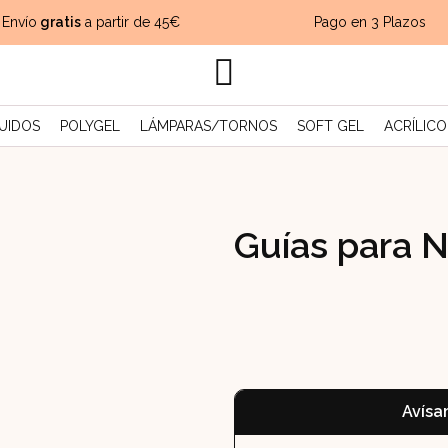
Envío
gratis
a partir de 45€
Pago en 3 Plazos
UIDOS
POLYGEL
LÁMPARAS/TORNOS
SOFT GEL
ACRÍLICO
Guías para Na
Avísa