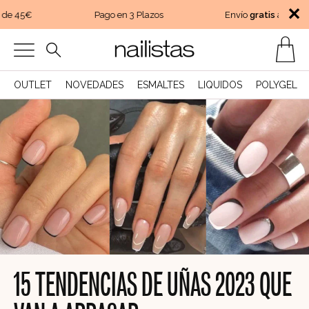
✕
e 45€
Pago en 3 Plazos
Envío
gratis
a partir d
OUTLET
NOVEDADES
ESMALTES
LIQUIDOS
POLYGEL
15 TENDENCIAS DE UÑAS 2023 QUE