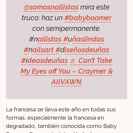
@somosnailistas
mira este
truco: haz un
#babyboomer
con semipermanente.
#n
ailistas #
u
ñaslindas
#
n
ailsart #
d
iseñosdeuñas
#
i
deasdeuñas
♬ Can’t Take
My Eyes off You – Craymer &
AIIVAWN
La francesa se lleva este año en todas sus
formas, especialmente la francesa en
degradado, también conocida como Baby