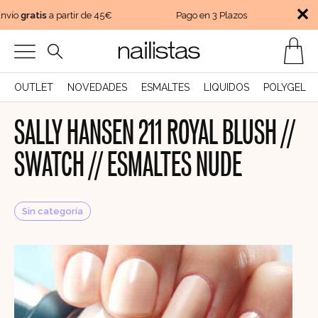
✕
vío
gratis
a partir de 45€
Pago en 3 Plazos
Env
OUTLET
NOVEDADES
ESMALTES
LIQUIDOS
POLYGEL
SALLY HANSEN 211 ROYAL BLUSH //
SWATCH // ESMALTES NUDE
Sin categoría