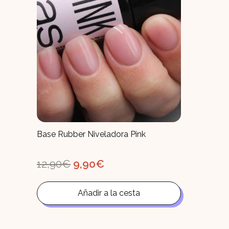
Base Rubber Niveladora Pink
El
El
12,90
€
9,90
€
precio
precio
original
actual
era:
es:
Añadir a la cesta
12,90€.
9,90€.