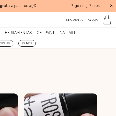
atis
a partir de 45€
Pago en 3 Plazos
✕
MI CUENTA
AYUDA
HERRAMIENTAS
GEL PAINT
NAIL ART
OPS UV
PRIMER