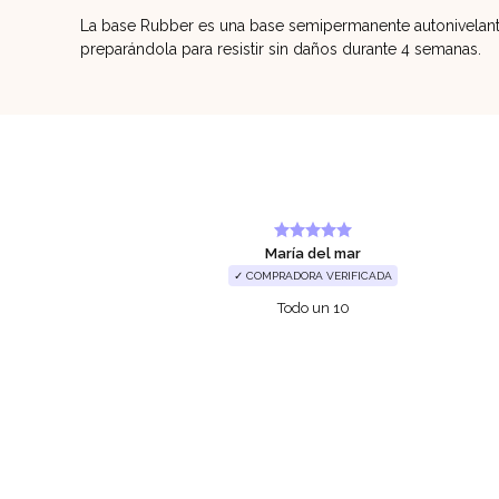
La base Rubber es una base semipermanente autonivelante 
preparándola para resistir sin daños durante 4 semanas.
María del mar
✓ COMPRADORA VERIFICADA
e las uñas,
Todo un 10
roductos y
omparten y
mi segundo
buenos aunque
ñas naturales