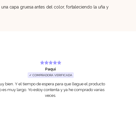
una capa gruesa antes del color, fortaleciendo la uña y
Paqui
✓ COMPRADORA VERIFICADA
y bien. Y el tiempo de espera para que llegue el producto
He conocid
o es muy largo. Yo estoy contenta y ya he comprado varias
como esto
veces.
demás. Me
también q
pedido. Con 
solo los he 