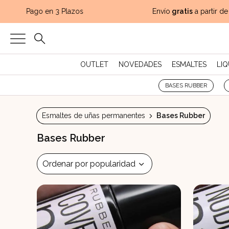
Pago en 3 Plazos
Envío
gratis
a partir de 
OUTLET
NOVEDADES
ESMALTES
LIQ
BASES RUBBER
Esmaltes de uñas permanentes
Bases Rubber
Bases Rubber