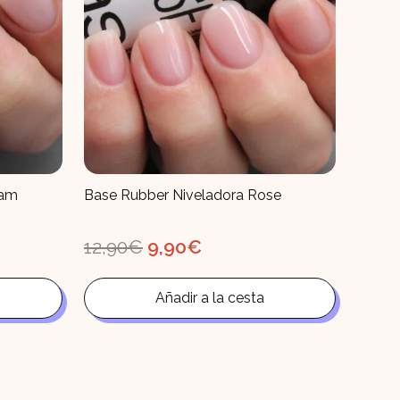
eam
Base Rubber Niveladora Rose
El
El
12,90
€
9,90
€
precio
precio
original
actual
era:
es:
Añadir a la cesta
12,90€.
9,90€.