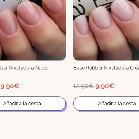
ber Niveladora Nude
Base Rubber Niveladora Cr
El
El
El
El
9,90
€
12,90
€
9,90
€
precio
precio
precio
precio
original
actual
original
actual
era:
es:
era:
es:
Añadir a la cesta
Añadir a la cesta
12,90€.
9,90€.
12,90€.
9,90€.