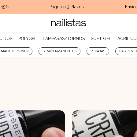
45€
Pago en 3 Plazos
Envío
gr
UIDOS
POLYGEL
LÁMPARAS/TORNOS
SOFT GEL
ACRÍLICO
MAGIC REMOVER
SEMIPERMANENTES
REBAJAS
BASES & T