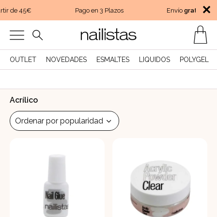
✕
tir de 45€
Pago en 3 Plazos
Envío
gratis
a part
OUTLET
NOVEDADES
ESMALTES
LIQUIDOS
POLYGEL
Acrílico