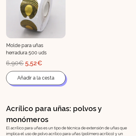
Molde para uñas
herradura 500 uds
El
El
6,90
€
5,52
€
precio
precio
original
actual
Añadir a la cesta
era:
es:
6,90€.
5,52€.
Acrílico para uñas: polvos y
monómeros
El acrílico para uñas es un tipo de técnica de extensión de uñas que
implica el uso de polvo acrílico para uñas (polímero acrílico) y un