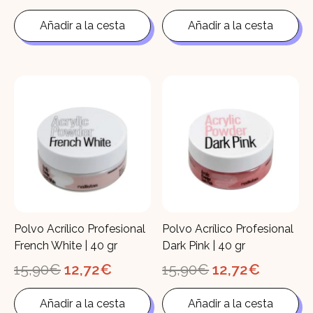
precio
precio
precio
precio
original
actual
original
actual
Añadir a la cesta
Añadir a la cesta
era:
es:
era:
es:
15,90€.
12,72€.
15,90€.
12,72€.
Polvo Acrílico Profesional
Polvo Acrílico Profesional
French White | 40 gr
Dark Pink | 40 gr
El
El
El
El
15,90
€
12,72
€
15,90
€
12,72
€
precio
precio
precio
precio
original
actual
original
actual
Añadir a la cesta
Añadir a la cesta
era:
es:
era:
es: