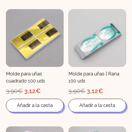
Molde para uñas
Molde para uñas | Rana
cuadrado 100 uds
100 uds
El
El
El
El
3,90
€
3,12
€
3,90
€
3,12
€
precio
precio
precio
precio
original
actual
original
actual
Añadir a la cesta
Añadir a la cesta
era:
es:
era:
es:
3,90€.
3,12€.
3,90€.
3,12€.