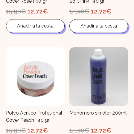
Cover Rose | 40 gr
Soft Pink | 40 gr
El
El
El
El
15,90
€
12,72
€
15,90
€
12,72
€
precio
precio
precio
precio
original
actual
original
actual
Añadir a la cesta
Añadir a la cesta
era:
es:
era:
es:
15,90€.
12,72€.
15,90€.
12,72€.
Polvo Acrílico Profesional
Monómero sin olor 200ml
Cover Peach | 40 gr
El
El
El
El
15,90
€
12,72
€
15,90
€
12,72
€