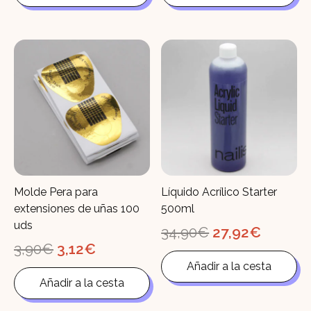
15,90€.
12,72€.
15,90€.
12,72€.
Molde Pera para
Líquido Acrílico Starter
extensiones de uñas 100
500ml
uds
El
El
34,90
€
27,92
€
precio
precio
El
El
3,90
€
3,12
€
original
actual
precio
precio
Añadir a la cesta
era:
es:
original
actual
34,90€.
27,92€
Añadir a la cesta
era:
es:
3,90€.
3,12€.