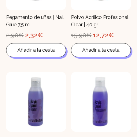
Pegamento de uñas | Nail
Polvo Acrílico Profesional
Glue 7,5 ml
Clear | 40 gr
El
El
El
El
2,90
€
2,32
€
15,90
€
12,72
€
precio
precio
precio
precio
original
actual
original
actual
Añadir a la cesta
Añadir a la cesta
era:
es:
era:
es:
2,90€.
2,32€.
15,90€.
12,72€.