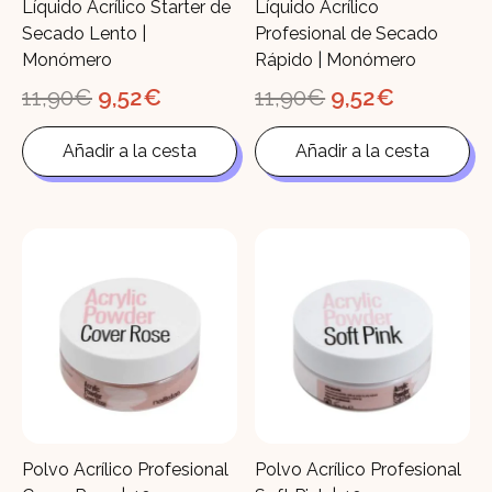
Líquido Acrílico Starter de
Líquido Acrílico
Secado Lento |
Profesional de Secado
Monómero
Rápido | Monómero
El
El
El
El
11,90
€
9,52
€
11,90
€
9,52
€
precio
precio
precio
precio
original
actual
original
actual
Añadir a la cesta
Añadir a la cesta
era:
es:
era:
es:
11,90€.
9,52€.
11,90€.
9,52€.
Polvo Acrílico Profesional
Polvo Acrílico Profesional