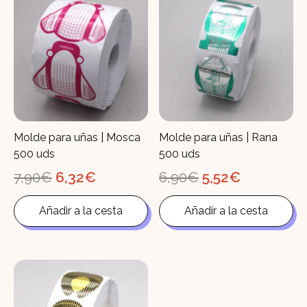
Molde para uñas | Mosca
Molde para uñas | Rana
500 uds
500 uds
El
El
El
El
7,90
€
6,32
€
6,90
€
5,52
€
precio
precio
precio
precio
original
actual
original
actual
Añadir a la cesta
Añadir a la cesta
era:
es:
era:
es:
7,90€.
6,32€.
6,90€.
5,52€.