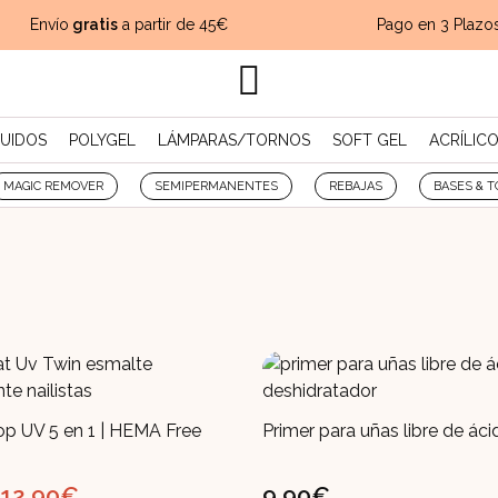
Envío
gratis
a partir de 45€
Pago en 3 Plazos
QUIDOS
POLYGEL
LÁMPARAS/TORNOS
SOFT GEL
ACRÍLIC
MAGIC REMOVER
SEMIPERMANENTES
REBAJAS
BASES & T
op UV 5 en 1 | HEMA Free
Primer para uñas libre de áci
El
El
12,90
€
9,90
€