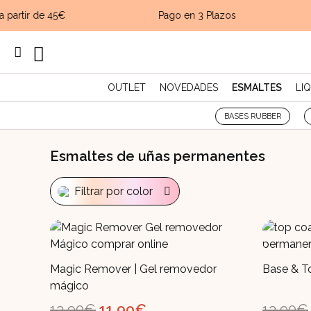
partir de 45€
Pago en 3 Plazos
OUTLET
NOVEDADES
ESMALTES
LI
BASES RUBBER
Esmaltes de uñas permanentes
Magic Remover | Gel removedor
Base & T
mágico
El
El
13,90
€
11,90
€
13,90
€