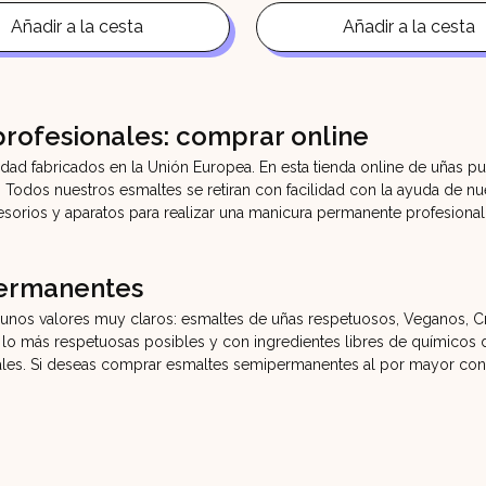
original
actual
original
actual
era:
es:
era:
es:
Añadir a la cesta
Añadir a la cesta
11,90€.
9,90€.
11,90€.
9,90€.
rofesionales: comprar online
dad fabricados en la Unión Europea. En esta tienda online de uñas p
Todos nuestros esmaltes se retiran con facilidad con la ayuda de nu
esorios y aparatos para realizar una manicura permanente profesiona
permanentes
unos valores muy claros: esmaltes de uñas respetuosos, Veganos, Cru
lo más respetuosas posibles y con ingredientes libres de químicos da
les. Si deseas comprar esmaltes semipermanentes al por mayor cont