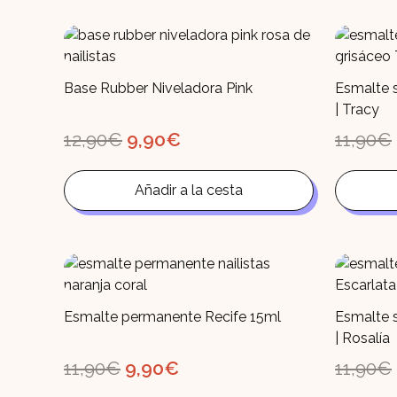
Base Rubber Niveladora Pink
Esmalte 
| Tracy
El
El
12,90
€
9,90
€
11,90
€
precio
precio
original
actual
era:
es:
Añadir a la cesta
12,90€.
9,90€.
Esmalte permanente Recife 15ml
Esmalte 
| Rosalía
El
El
11,90
€
9,90
€
11,90
€
precio
precio