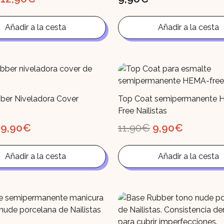
precio
precio
original
actual
era:
es:
Añadir a la cesta
Añadir a la cesta
13,90€.
12,90€.
ber Niveladora Cover
Top Coat semipermanente 
Free Nailistas
El
El
El
El
9,90
€
11,90
€
9,90
€
precio
precio
precio
precio
original
actual
original
actual
era:
es:
era:
es:
Añadir a la cesta
Añadir a la cesta
12,90€.
9,90€.
11,90€.
9,90€.