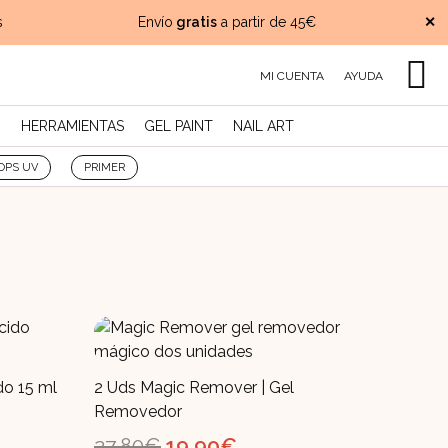
Envío
gratis
a partir de 45€
✕
P
MI CUENTA
AYUDA
O
HERRAMIENTAS
GEL PAINT
NAIL ART
OPS UV
PRIMER
do 15 ml
2 Uds Magic Remover | Gel
Removedor
El
El
27,80
€
19,90
€