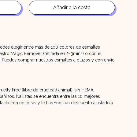
original
actual
era:
es:
Añadir a la cesta
11,90€.
9,90€.
uedes elegir entre más de 100 colores de esmaltes
estro Magic Remover (retirada en 2-3mins) o con el
l. Puedes comprar nuestros esmaltes a plazos y con envío
elty Free (libre de crueldad animal), sin HEMA,
ñinos. Nailistas se encuentra entre las 10 mejores
acta con nosotras y te haremos un descuento ajustado a