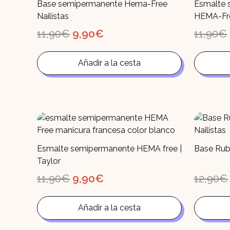
Base semipermanente Hema-Free
Esmalte 
Nailistas
HEMA-Fre
El
El
11,90
€
9,90
€
11,90
€
precio
precio
original
actual
era:
es:
Añadir a la cesta
11,90€.
9,90€.
Esmalte semipermanente HEMA free |
Base Rub
Taylor
El
El
11,90
€
9,90
€
12,90
€
precio
precio
original
actual
era:
es:
Añadir a la cesta
11,90€.
9,90€.