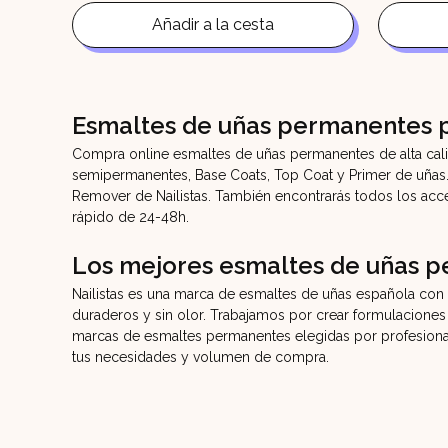
original
actual
era:
es:
Añadir a la cesta
11,90€.
9,90€.
Esmaltes de uñas permanentes p
Compra online esmaltes de uñas permanentes de alta cali
semipermanentes, Base Coats, Top Coat y Primer de uñas. 
Remover de Nailistas. También encontrarás todos los acc
rápido de 24-48h.
Los mejores esmaltes de uñas 
Nailistas es una marca de esmaltes de uñas española con 
duraderos y sin olor. Trabajamos por crear formulaciones 
marcas de esmaltes permanentes elegidas por profesiona
tus necesidades y volumen de compra.