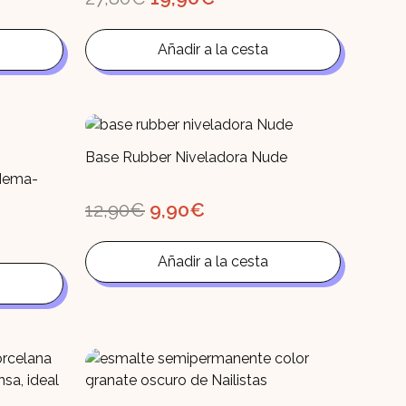
precio
precio
original
actual
era:
es:
Añadir a la cesta
27,80€.
19,90€.
Base Rubber Niveladora Nude
Hema-
El
El
12,90
€
9,90
€
precio
precio
original
actual
era:
es:
Añadir a la cesta
12,90€.
9,90€.