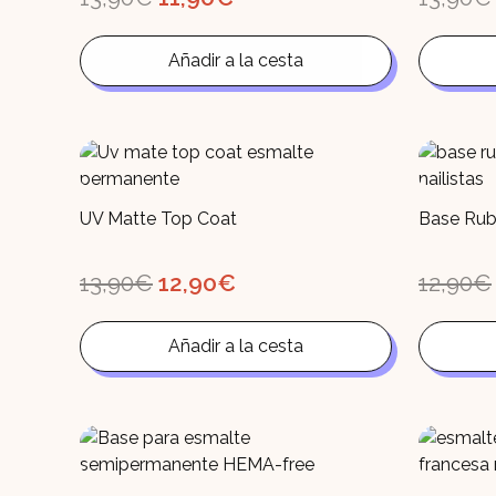
precio
precio
original
actual
era:
es:
Añadir a la cesta
13,90€.
11,90€.
UV Matte Top Coat
Base Rub
El
El
13,90
€
12,90
€
12,90
€
precio
precio
original
actual
era:
es:
Añadir a la cesta
13,90€.
12,90€.