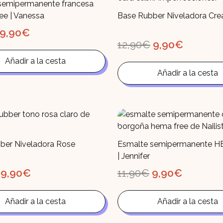
semipermanente francesa
e | Vanessa
Base Rubber Niveladora Cr
El
El
9,90
€
precio
precio
El
El
12,90
€
9,90
€
original
actual
precio
precio
era:
es:
Añadir a la cesta
original
actual
11,90€.
9,90€.
era:
es:
Añadir a la cesta
12,90€.
9,90€.
ber Niveladora Rose
Esmalte semipermanente H
| Jennifer
El
El
El
El
9,90
€
11,90
€
9,90
€
precio
precio
precio
precio
original
actual
original
actual
era:
es:
era:
es:
Añadir a la cesta
Añadir a la cesta
12,90€.
9,90€.
11,90€.
9,90€.