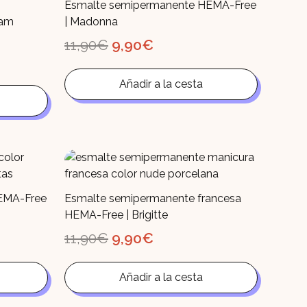
Esmalte semipermanente HEMA-Free
eam
| Madonna
El
El
11,90
€
9,90
€
precio
precio
original
actual
era:
es:
Añadir a la cesta
11,90€.
9,90€.
EMA-Free
Esmalte semipermanente francesa
HEMA-Free | Brigitte
El
El
11,90
€
9,90
€
precio
precio
original
actual
era:
es:
Añadir a la cesta
11,90€.
9,90€.