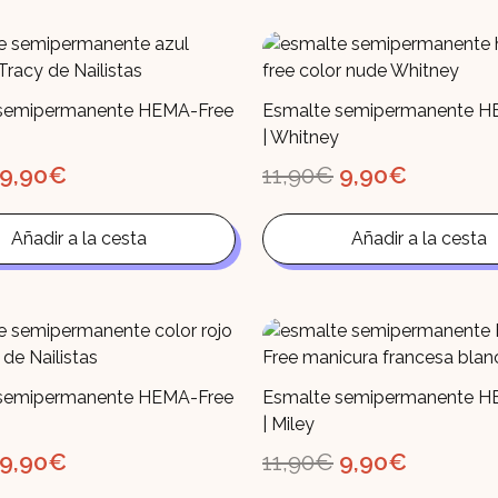
semipermanente HEMA-Free
Esmalte semipermanente H
| Whitney
El
El
El
El
9,90
€
11,90
€
9,90
€
precio
precio
precio
precio
original
actual
original
actual
era:
es:
era:
es:
Añadir a la cesta
Añadir a la cesta
11,90€.
9,90€.
11,90€.
9,90€.
semipermanente HEMA-Free
Esmalte semipermanente H
| Miley
El
El
El
El
9,90
€
11,90
€
9,90
€
precio
precio
precio
precio