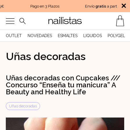
✕
5€
Pago en 3 Plazos
Envío
gratis
a partir de 45
OUTLET
NOVEDADES
ESMALTES
LIQUIDOS
POLYGEL
Uñas decoradas
Uñas decoradas con Cupcakes ///
Concurso “Enseña tu manicura” A
Beauty and Healthy Life
Uñas decoradas