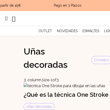
artir de 45€
Pago en 3 Plazos
OUTLET
NOVEDADES
ESMALTES
LIQ
Uñas
Consejos
decoradas
¿Qué es la técnica One Stroke
Uñas decoradas