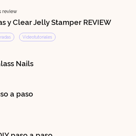
as y Clear Jelly Stamper REVIEW
radas
Videotutoriales
lass Nails
so a paso
DIY paso a paso