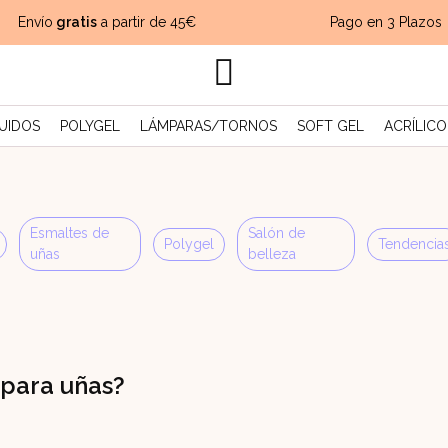
Envío
gratis
a partir de 45€
Pago en 3 Plazos
UIDOS
POLYGEL
LÁMPARAS/TORNOS
SOFT GEL
ACRÍLICO
Esmaltes de
Salón de
Polygel
Tendencia
uñas
belleza
 para uñas?