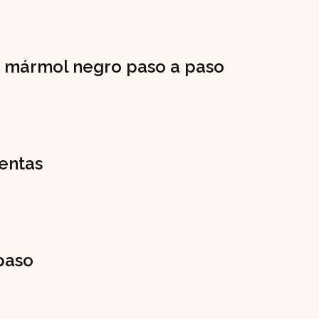
e mármol negro paso a paso
ientas
 paso