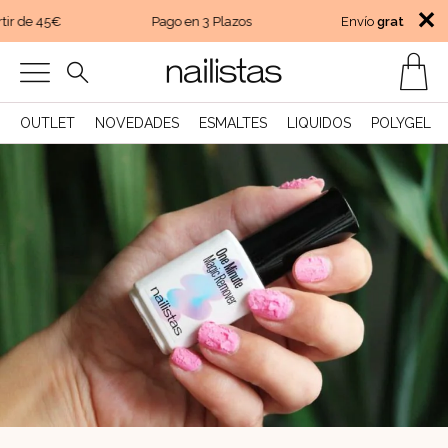
✕
r de 45€
Pago en 3 Plazos
Envío
gratis
a parti
OUTLET
NOVEDADES
ESMALTES
LIQUIDOS
POLYGEL