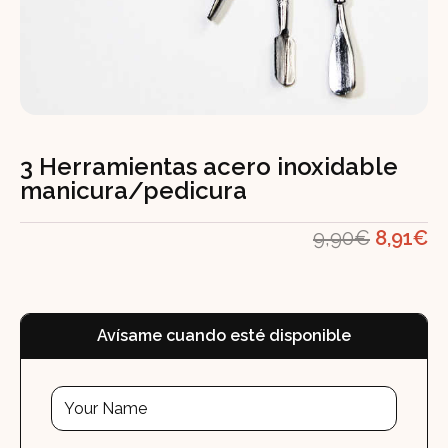
3 Herramientas acero inoxidable
manicura/pedicura
El
El
9,90
€
8,91
€
precio
pr
original
ac
era:
es
Avísame cuando esté disponible
9,90€.
8,