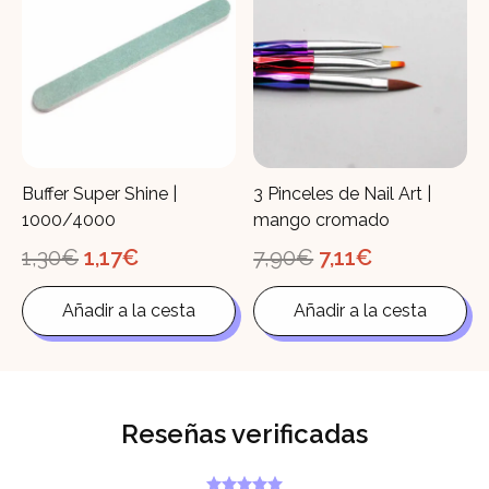
Buffer Super Shine |
3 Pinceles de Nail Art |
1000/4000
mango cromado
El
El
El
El
1,30
€
1,17
€
7,90
€
7,11
€
precio
precio
precio
precio
original
actual
original
actual
Añadir a la cesta
Añadir a la cesta
era:
es:
era:
es:
1,30€.
1,17€.
7,90€.
7,11€.
Reseñas verificadas