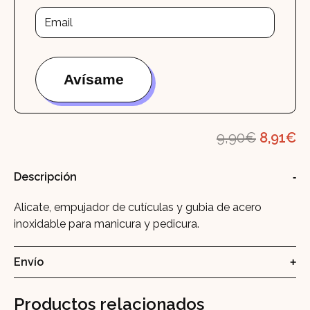
El
El
9,90
€
8,91
€
precio
pr
Descripción
original
ac
era:
es
Alicate, empujador de cutículas y gubia de acero
9,90€.
8,
inoxidable para manicura y pedicura.
Envío
Productos relacionados