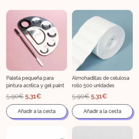
Paleta pequeña para
Almohadillas de celulosa
pintura acrílica y gel paint
rollo 500 unidades
El
El
El
El
5,90
€
5,31
€
5,90
€
5,31
€
precio
precio
precio
precio
original
actual
original
actual
Añadir a la cesta
Añadir a la cesta
era:
es:
era:
es:
5,90€.
5,31€.
5,90€.
5,31€.