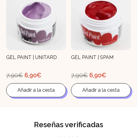
GEL PAINT | UNITARD
GEL PAINT | SPAM
El
El
El
El
7,90
€
6,90
€
7,90
€
6,90
€
precio
precio
precio
precio
original
actual
original
actual
Añadir a la cesta
Añadir a la cesta
era:
es:
era:
es:
7,90€.
6,90€.
7,90€.
6,90€.
Reseñas verificadas