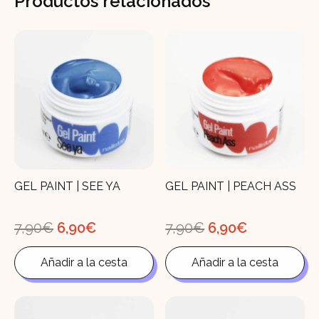
Productos relacionados
GEL PAINT | SEE YA
GEL PAINT | PEACH ASS
El
El
El
El
7,90
€
6,90
€
7,90
€
6,90
€
precio
precio
precio
precio
original
actual
original
actual
Añadir a la cesta
Añadir a la cesta
era:
es:
era:
es:
7,90€.
6,90€.
7,90€.
6,90€.