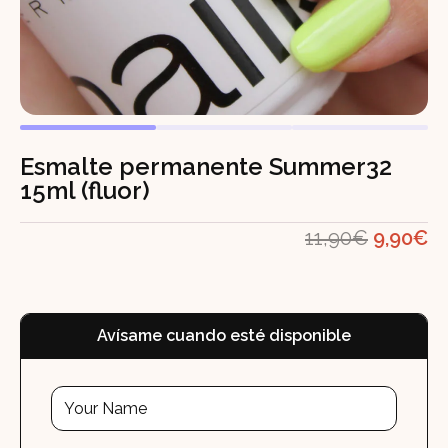
Esmalte permanente Summer32
15ml (fluor)
El
El
11,90
€
9,90
€
precio
pr
original
ac
era:
es
Avísame cuando esté disponible
11,90€.
9,