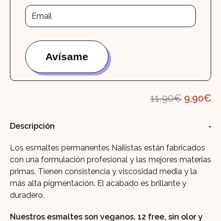
El
El
11,90
€
9,90
€
precio
pr
Descripción
original
ac
era:
es
Los esmaltes permanentes Nailistas están fabricados
11,90€.
9,
con una formulación profesional y las mejores materias
primas. Tienen consistencia y viscosidad media y la
más alta pigmentación. El acabado es brillante y
duradero.
Nuestros esmaltes son veganos, 12 free, sin olor y