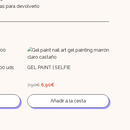
ías para devolverlo
00 uds
GEL PAINT | SELFIE
El
El
7,90
€
6,90
€
precio
precio
original
actual
era:
es:
7,90€.
Añadir a la cesta
6,90€.