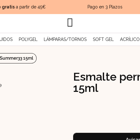
ratis
a partir de 45€
Pago en 3 Plazos
UIDOS
POLYGEL
LÁMPARAS/TORNOS
SOFT GEL
ACRÍLICO
 Summer33 15ml
Esmalte pe
15ml
Avísa