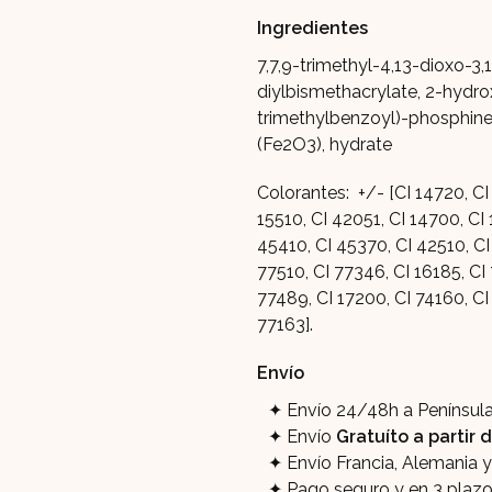
Ingredientes
7,7,9-trimethyl-4,13-dioxo-3
diylbismethacrylate, 2-hydro
trimethylbenzoyl)-phosphine
(Fe2O3), hydrate
Colorantes: +/- [CI 14720, CI
15510, CI 42051, CI 14700, CI
45410, CI 45370, CI 42510, CI
77510, CI 77346, CI 16185, CI
77489, CI 17200, CI 74160, CI
77163].
Envío
Envío 24/48h a Península
Envío
Gratuíto a partir
Envío Francia, Alemania 
Pago seguro y en 3 plaz