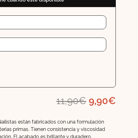
era:
es:
11,90€.
9,90
El
El
11,90
€
9,90
€
precio
prec
ilistas están fabricados con una formulación
original
actu
terias primas. Tienen consistencia y viscosidad
ción. El acabado es brillante y duradero.