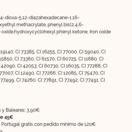
,14-dioxa-5,12-diazahexadecane-1,16-
xyethyl methacrylate, phenyl bis(2,4,6-
 oxide,hydroxycyclohexyl phenyl ketone, Iron oxide
 19140, CI 73385, CI 16255, CI 77000, CI 59040, CI
 15850, CI 73360, CI 61570, CI 60725, CI 11680, CI
 42090, CI 42053, CI 60730, CI 16035, CI 77288, CI
 77007, CI 12490, CI 77266, CI 12085, CI 75470, CI
 77499, CI 74260, CI 77891, CI 77492, CI 77491, CI
 y Baleares: 3,90€
 de 45€
y Portugal gratis con pedido mínimo de 120€
os