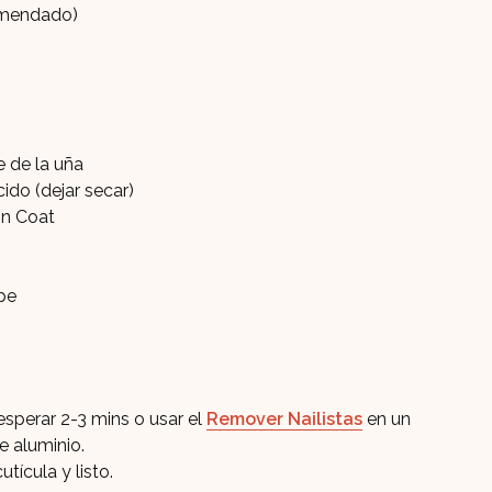
mendado)
e de la uña
cido (dejar secar)
in Coat
pe
esperar 2-3 mins o usar el
Remover Nailistas
en un
e aluminio.
tícula y listo.