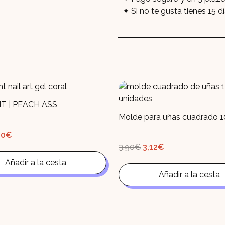
Si no te gusta tienes 15 d
NT | PEACH ASS
Molde para uñas cuadrado 1
El
90
€
ecio
precio
El
El
3,90
€
3,12
€
ginal
actual
precio
precio
:
es:
original
actual
90€.
Añadir a la cesta
6,90€.
era:
es:
3,90€.
Añadir a la cesta
3,12€.