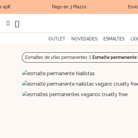
 45€
Pago en 3 Plazos
Envío
g
OUTLET
NOVEDADES
ESMALTES
LIQ
Esmaltes de uñas permanentes
Esmalte permanente