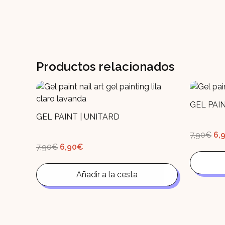
Productos relacionados
GEL PAI
GEL PAINT | UNITARD
El
7,90
€
6,
pr
El
El
7,90
€
6,90
€
ori
precio
precio
era
original
actual
7,
era:
es:
7,90€.
Añadir a la cesta
6,90€.