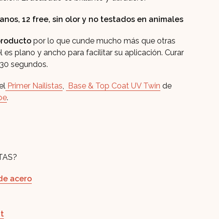
era:
es:
nos, 12 free, sin olor y no testados en animales
11,90€.
9,90
producto
por lo que cunde mucho más que otras
 es plano y ancho para facilitar su aplicación. Curar
30 segundos.
el
Primer Nailistas
,
Base & Top Coat UV Twin
de
pe
.
TAS?
de acero
t