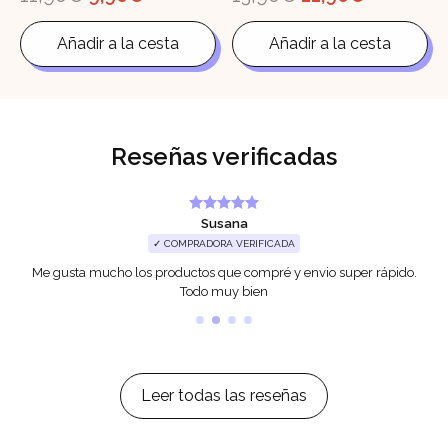
precio
precio
precio
precio
original
actual
original
actual
Añadir a la cesta
Añadir a la cesta
era:
es:
era:
es:
11,90€.
9,90€.
13,90€.
11,90€.
Reseñas verificadas
Susana
✓ COMPRADORA VERIFICADA
Me gusta mucho los productos que compré y envio super rápido.
Todo muy bien
Leer todas las reseñas