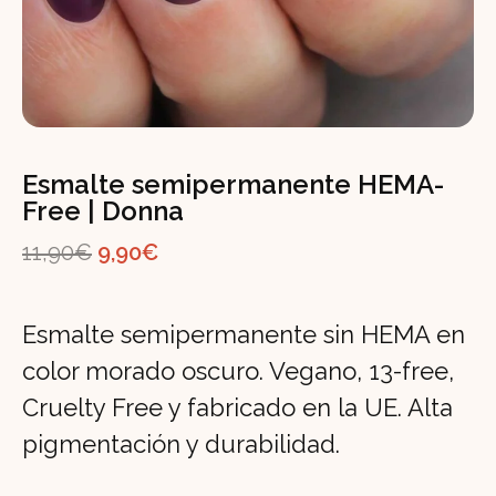
Esmalte semipermanente HEMA-
Free | Donna
El
El
11,90
€
9,90
€
precio
precio
original
actual
Esmalte semipermanente sin HEMA en
era:
es:
color morado oscuro. Vegano, 13-free,
11,90€.
9,90€.
Cruelty Free y fabricado en la UE. Alta
pigmentación y durabilidad.