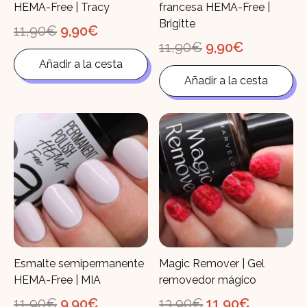
HEMA-Free | Tracy
francesa HEMA-Free |
Brigitte
El
El
11,90
€
9,90
€
precio
precio
El
El
11,90
€
9,90
€
original
actual
precio
precio
Añadir a la cesta
era:
es:
original
actual
11,90€.
9,90€.
Añadir a la cesta
era:
es:
11,90€.
9,90€.
Esmalte semipermanente
Magic Remover | Gel
HEMA-Free | MIA
removedor mágico
El
El
El
El
11,90
€
9,90
€
13,90
€
11,90
€