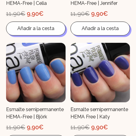
HEMA-Free | Celia
HEMA-Free | Jennifer
El
El
El
El
11,90
€
9,90
€
11,90
€
9,90
€
precio
precio
precio
precio
original
actual
original
actual
Añadir a la cesta
Añadir a la cesta
era:
es:
era:
es:
11,90€.
9,90€.
11,90€.
9,90€.
Esmalte semipermanente
Esmalte semipermanente
HEMA-Free | Björk
HEMA Free | Katy
El
El
El
El
11,90
€
9,90
€
11,90
€
9,90
€
precio
precio
precio
precio