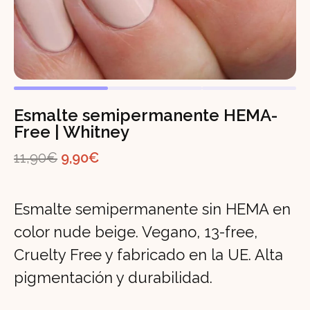
Esmalte semipermanente HEMA-
Free | Whitney
El
El
11,90
€
9,90
€
precio
precio
original
actual
Esmalte semipermanente sin HEMA en
era:
es:
color nude beige. Vegano, 13-free,
11,90€.
9,90€.
Cruelty Free y fabricado en la UE. Alta
pigmentación y durabilidad.