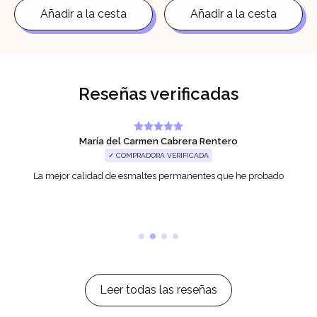
original
actual
original
actual
Añadir a la cesta
Añadir a la cesta
era:
es:
era:
es:
11,90€.
9,90€.
11,90€.
9,90€.
Reseñas verificadas
María del Carmen Cabrera Rentero
✓ COMPRADORA VERIFICADA
La mejor calidad de esmaltes permanentes que he probado
Leer todas las reseñas