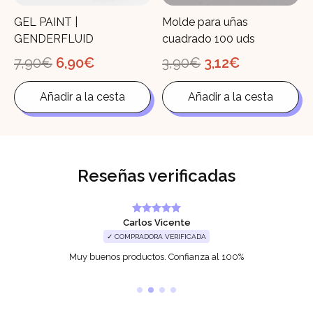
GEL PAINT |
Molde para uñas
GENDERFLUID
cuadrado 100 uds
El
El
El
El
7,90
€
6,90
€
3,90
€
3,12
€
precio
precio
precio
precio
original
actual
original
actual
Añadir a la cesta
Añadir a la cesta
era:
es:
era:
es:
7,90€.
6,90€.
3,90€.
3,12€.
Reseñas verificadas
Carlos Vicente
✓ COMPRADORA VERIFICADA
Muy buenos productos. Confianza al 100%