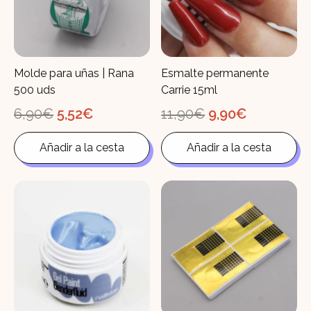
Molde para uñas | Rana
Esmalte permanente
500 uds
Carrie 15ml
El
El
El
El
6,90
€
5,52
€
11,90
€
9,90
€
precio
precio
precio
precio
original
actual
original
actual
Añadir a la cesta
Añadir a la cesta
era:
es:
era:
es:
6,90€.
5,52€.
11,90€.
9,90€.