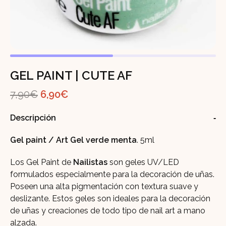
GEL PAINT | CUTE AF
El
El
7,90
€
6,90
€
precio
precio
Descripción
original
actual
era:
es:
Gel paint / Art Gel verde menta
. 5ml
7,90€.
6,90€.
Los Gel Paint de
Nailistas
son geles UV/LED
formulados especialmente para la decoración de uñas.
Poseen una alta pigmentación con textura suave y
deslizante. Estos geles son ideales para la decoración
de uñas y creaciones de todo tipo de nail art a mano
alzada.