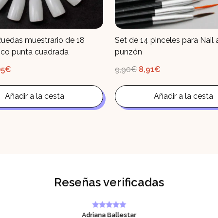
Ruedas muestrario de 18
Set de 14 pinceles para Nail a
nco punta cuadrada
punzón
El
El
El
05
€
9,90
€
8,91
€
ecio
precio
precio
precio
ginal
actual
original
actual
:
es:
era:
es:
50€.
Añadir a la cesta
4,05€.
9,90€.
Añadir a la cesta
8,91€.
Reseñas verificadas
Adriana Ballestar