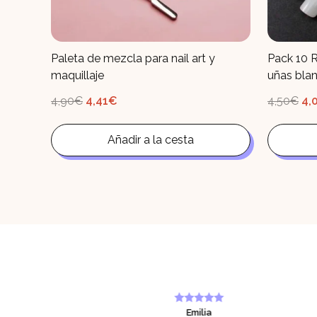
Paleta de mezcla para nail art y
Pack 10 
maquillaje
uñas bla
El
El
El
4,90
€
4,41
€
4,50
€
4,
precio
precio
pr
original
actual
ori
era:
es:
era
4,90€.
Añadir a la cesta
4,41€.
4,
Emilia