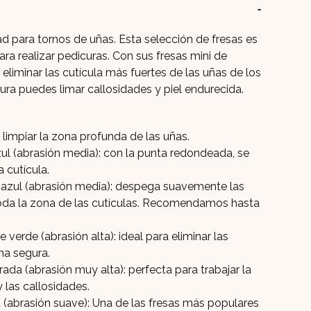
25,90€.
19,9
dad para tornos de uñas. Esta selección de fresas es
ara realizar pedicuras. Con sus fresas mini de
eliminar las cutícula más fuertes de las uñas de los
ura puedes limar callosidades y piel endurecida.
 limpiar la zona profunda de las uñas.
ul (abrasión media): con la punta redondeada, se
a cutícula.
 azul (abrasión media): despega suavemente las
 toda la zona de las cutículas. Recomendamos hasta
 verde (abrasión alta): ideal para eliminar las
ma segura.
ada (abrasión muy alta): perfecta para trabajar la
y las callosidades.
a (abrasión suave): Una de las fresas más populares