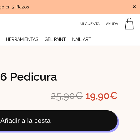
 en 3 Plazos
Envío
gratis
a partir de 45€
✕
MI CUENTA
AYUDA
HERRAMIENTAS
GEL PAINT
NAIL ART
06 Pedicura
El
El
25,90
€
19,90
€
precio
prec
Añadir a la cesta
original
actu
era:
es: