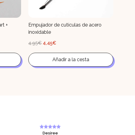
rt +
Empujador de cutículas de acero
inoxidable
El
El
4,95
€
4,45
€
precio
precio
original
actual
era:
es:
4,95€.
Añadir a la cesta
4,45€.
Desiree