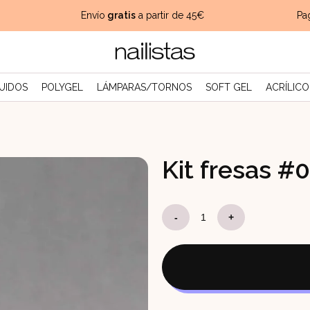
Envío
gratis
a partir de 45€
Pago
UIDOS
POLYGEL
LÁMPARAS/TORNOS
SOFT GEL
ACRÍLICO
Kit fresas #
Kit
-
+
fresas
#06
Pedicura
cantidad