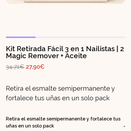
Kit Retirada Fácil 3 en 1 Nailistas | 2
Magic Remover + Aceite
El
El
34,71
€
27,90
€
precio
precio
original
actual
Retira el esmalte semipermanente y
era:
es:
fortalece tus uñas en un solo pack
34,71€.
27,90€.
Retira el esmalte semipermanente y fortalece tus
uñas en un solo pack