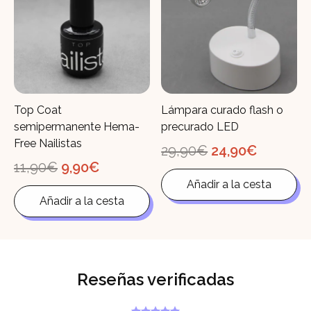
Top Coat
Lámpara curado flash o
semipermanente Hema-
precurado LED
Free Nailistas
El
El
29,90
€
24,90
€
precio
precio
El
El
11,90
€
9,90
€
original
actual
precio
precio
Añadir a la cesta
era:
es:
original
actual
29,90€.
24,90€.
Añadir a la cesta
era:
es:
11,90€.
9,90€.
Reseñas verificadas