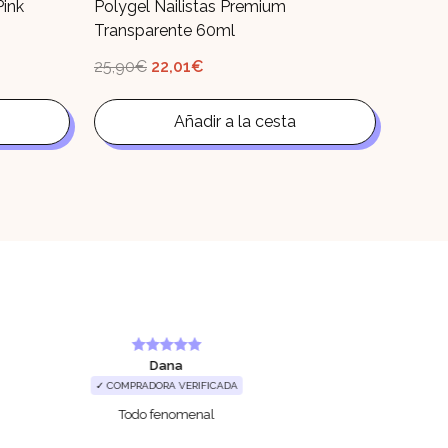
Pink
Polygel Nailistas Premium
Transparente 60ml
El
El
25,90
€
22,01
€
precio
precio
original
actual
era:
es:
25,90€.
Añadir a la cesta
22,01€.
Dana
✓ COMPRADORA VERIFICADA
Todo fenomenal