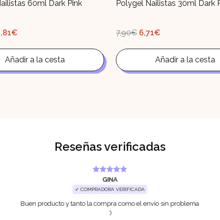
ailistas 60ml Dark Pink
Polygel Nailistas 30ml Dark 
El
El
El
1,81
€
7,90
€
6,71
€
recio
precio
precio
precio
iginal
actual
original
actual
a:
es:
era:
es:
3,90€.
Añadir a la cesta
11,81€.
7,90€.
Añadir a la cesta
6,71€.
Reseñas verificadas
GINA
✓ COMPRADORA VERIFICADA
Buen producto y tanto la compra como el envío sin problema
:)