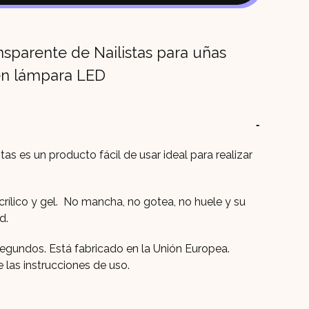
era:
es:
7,90€.
6,71
sparente de Nailistas para uñas
en lámpara LED
tas es un producto fácil de usar ideal para realizar
acrílico y gel. No mancha, no gotea, no huele y su
d.
egundos. Está fabricado en la Unión Europea.
 las instrucciones de uso.