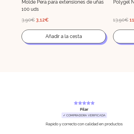
Molde Pera para extensiones de uñas
Polygel N
100 uds
El
El
El
3,90
€
3,12
€
13,90
€
1
precio
precio
p
original
actual
or
era:
es:
er
3,90€.
Añadir a la cesta
3,12€.
1
Pilar
✓ COMPRADORA VERIFICADA
Rapido y correcto con calidad en productos