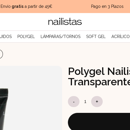
vío
gratis
a partir de 45€
Pago en 3 Plazos
UIDOS
POLYGEL
LÁMPARAS/TORNOS
SOFT GEL
ACRÍLICO
Polygel Nail
Transparent
Polygel
-
+
Nailistas
30ml
Clear|
Transparente