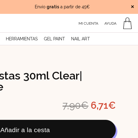
Envío
gratis
a partir de 45€
Pago 
✕
MI CUENTA
AYUDA
HERRAMIENTAS
GEL PAINT
NAIL ART
istas 30ml Clear|
e
El
El
7,90
€
6,71
€
precio
prec
Añadir a la cesta
original
actu