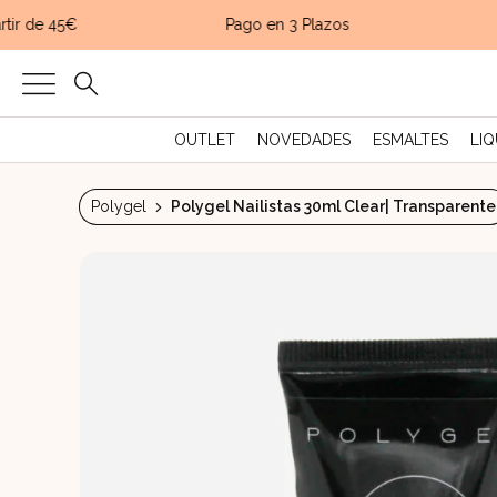
r de 45€
Pago en 3 Plazos
En
OUTLET
NOVEDADES
ESMALTES
LIQ
Polygel
Polygel Nailistas 30ml Clear| Transparente