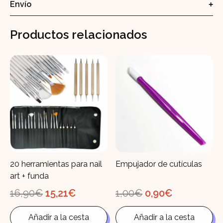
Envío
Productos relacionados
20 herramientas para nail
Empujador de cutículas
art + funda
El
El
El
El
16,90
€
15,21
€
1,00
€
0,90
€
precio
precio
precio
precio
original
actual
original
actual
Añadir a la cesta
Añadir a la cesta
era:
es:
era:
es: