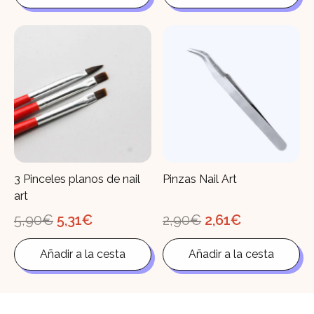
16,90€.
15,21€.
1,00€.
0,90€.
3 Pinceles planos de nail
Pinzas Nail Art
art
El
El
El
El
5,90
€
5,31
€
2,90
€
2,61
€
precio
precio
precio
precio
original
actual
original
actual
Añadir a la cesta
Añadir a la cesta
era:
es:
era:
es:
5,90€.
5,31€.
2,90€.
2,61€.