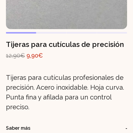
Tijeras para cutículas de precisión
El
El
12,90
€
9,90
€
precio
precio
original
actual
Tijeras para cutículas profesionales de
era:
es:
precisión. Acero inoxidable. Hoja curva.
12,90€.
9,90€.
Punta fina y afilada para un control
preciso.
Saber más