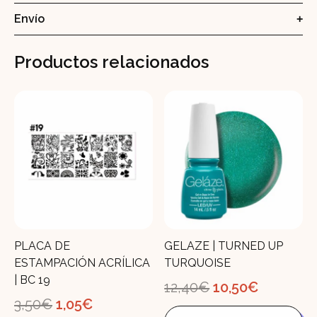
Envío
Productos relacionados
PLACA DE
GELAZE | TURNED UP
ESTAMPACIÓN ACRÍLICA
TURQUOISE
| BC 19
El
El
12,40
€
10,50
€
precio
precio
El
El
3,50
€
1,05
€
original
actual
precio
precio