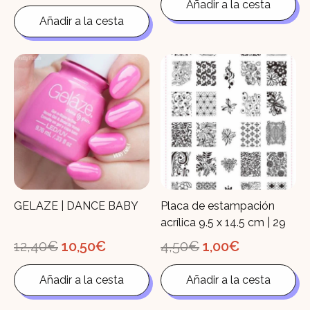
Añadir a la cesta
era:
es:
original
actual
12,40€.
10,50€.
Añadir a la cesta
era:
es:
3,50€.
1,05€.
GELAZE | DANCE BABY
Placa de estampación
acrílica 9.5 x 14.5 cm | 29
El
El
El
El
12,40
€
10,50
€
4,50
€
1,00
€
precio
precio
precio
precio
original
actual
original
actual
Añadir a la cesta
Añadir a la cesta
era:
es:
era:
es:
12,40€.
10,50€.
4,50€.
1,00€.