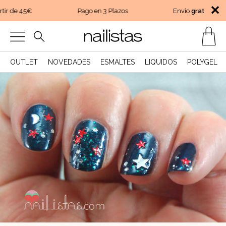
✕
ir de 45€
Pago en 3 Plazos
Envío
gratis
a parti
OUTLET
NOVEDADES
ESMALTES
LIQUIDOS
POLYGEL