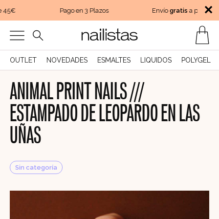
✕
45€
Pago en 3 Plazos
Envío
gratis
a partir de 
OUTLET
NOVEDADES
ESMALTES
LIQUIDOS
POLYGEL
ANIMAL PRINT NAILS ///
ESTAMPADO DE LEOPARDO EN LAS
UÑAS
Sin categoría