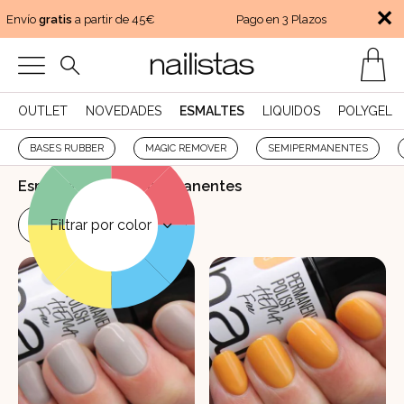
✕
Envío
gratis
a partir de 45€
Pago en 3 Plazos
OUTLET
NOVEDADES
ESMALTES
LIQUIDOS
POLYGEL
BASES RUBBER
MAGIC REMOVER
SEMIPERMANENTES
Esmaltes de uñas permanentes