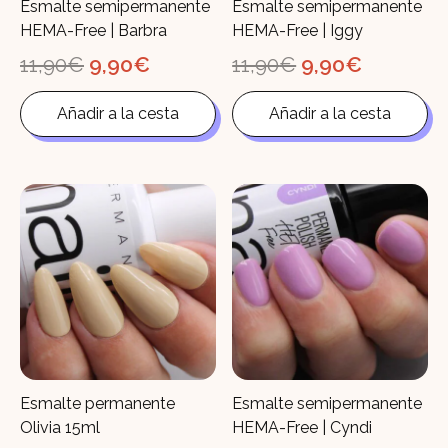
Esmalte semipermanente
Esmalte semipermanente
HEMA-Free | Barbra
HEMA-Free | Iggy
El
El
El
El
11,90
€
9,90
€
11,90
€
9,90
€
precio
precio
precio
precio
original
actual
original
actual
Añadir a la cesta
Añadir a la cesta
era:
es:
era:
es:
11,90€.
9,90€.
11,90€.
9,90€.
Esmalte permanente
Esmalte semipermanente
Olivia 15ml
HEMA-Free | Cyndi