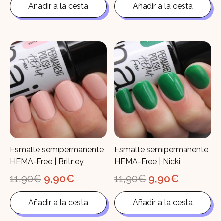
original
actual
original
actual
Añadir a la cesta
Añadir a la cesta
era:
es:
era:
es:
11,90€.
9,90€.
11,90€.
9,90€.
Esmalte semipermanente
Esmalte semipermanente
HEMA-Free | Britney
HEMA-Free | Nicki
El
El
El
El
11,90
€
9,90
€
11,90
€
9,90
€
precio
precio
precio
precio
original
actual
original
actual
Añadir a la cesta
Añadir a la cesta
era:
es:
era:
es:
11,90€.
9,90€.
11,90€.
9,90€.