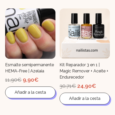
Esmalte semipermanente
Kit Reparador 3 en 1 |
HEMA-Free | Azelaia
Magic Remover + Aceite +
Endurecedor
El
El
11,90
€
9,90
€
precio
precio
El
El
30,71
€
24,90
€
original
actual
precio
precio
Añadir a la cesta
era:
es:
original
actual
11,90€.
9,90€.
Añadir a la cesta
era:
es:
30,71€.
24,90€