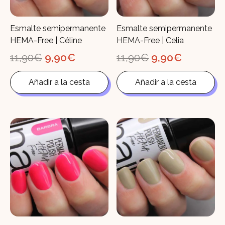
Esmalte semipermanente
Esmalte semipermanente
HEMA-Free | Céline
HEMA-Free | Celia
El
El
El
El
11,90
€
9,90
€
11,90
€
9,90
€
precio
precio
precio
precio
original
actual
original
actual
Añadir a la cesta
Añadir a la cesta
era:
es:
era:
es:
11,90€.
9,90€.
11,90€.
9,90€.