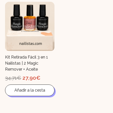
Kit Retirada Fácil 3 en 1
Nailistas | 2 Magic
Remover + Aceite
El
El
34,71
€
27,90
€
precio
precio
original
actual
Añadir a la cesta
era:
es:
34,71€.
27,90€.