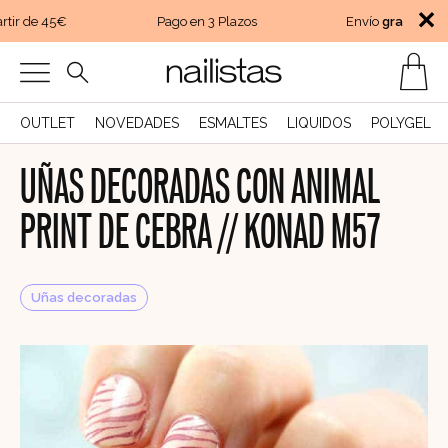
✕
tir de 45€
Pago en 3 Plazos
Envío
gratis
a part
OUTLET
NOVEDADES
ESMALTES
LIQUIDOS
POLYGEL
UÑAS DECORADAS CON ANIMAL
PRINT DE CEBRA // KONAD M57
Uñas decoradas