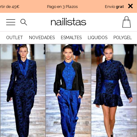
✕
ir de 45€
Pago en 3 Plazos
Envío
gratis
a parti
OUTLET
NOVEDADES
ESMALTES
LIQUIDOS
POLYGEL