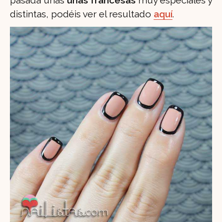
pasada unas
uñas francesas
muy especiales y
distintas, podéis ver el resultado
aquí
.